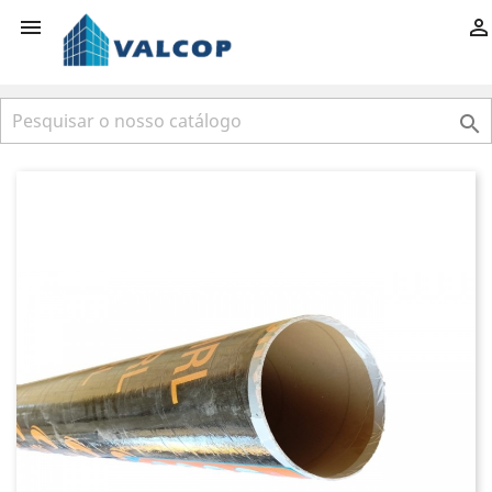


