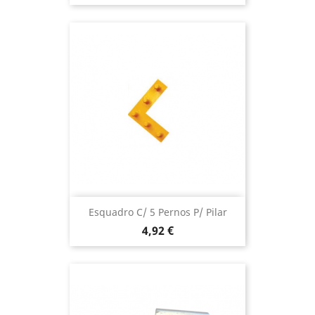
Esquadro C/ 5 Pernos P/ Pilar
Preço
4,92 €