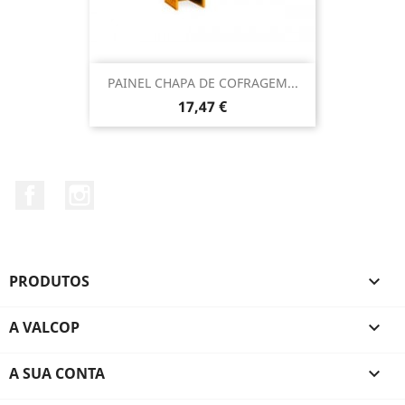
PAINEL CHAPA DE COFRAGEM...
Preço
17,47 €
Facebook
Instagram
PRODUTOS

A VALCOP

A SUA CONTA
