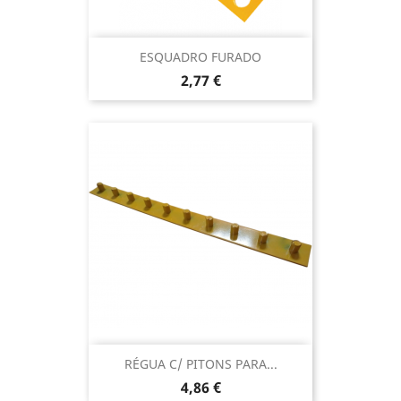
ESQUADRO FURADO
Preço
2,77 €
RÉGUA C/ PITONS PARA...
Preço
4,86 €