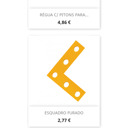
RÉGUA C/ PITONS PARA...
Preço
4,86 €
ESQUADRO FURADO
Preço
2,77 €