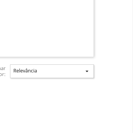
nar
Relevância

or: