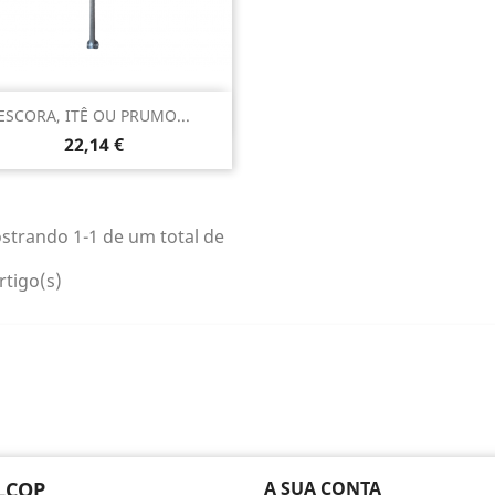
Vista rápida

ESCORA, ITÊ OU PRUMO...
Preço
22,14 €
strando 1-1 de um total de
rtigo(s)
LCOP
A SUA CONTA