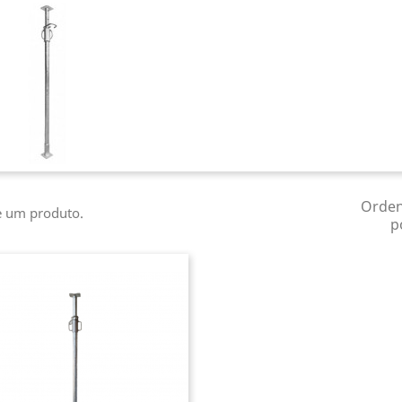
Orde
e um produto.
p