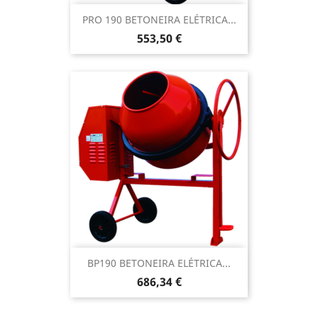
PRO 190 BETONEIRA ELÉTRICA...
Preço
553,50 €
BP190 BETONEIRA ELÉTRICA...
Preço
686,34 €