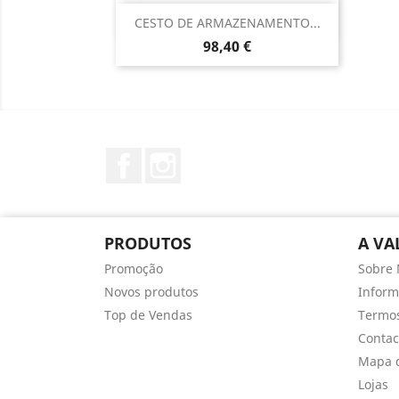
Vista rápida

CESTO DE ARMAZENAMENTO...
Preço
98,40 €
Facebook
Instagram
PRODUTOS
A VA
Promoção
Sobre 
Novos produtos
Infor
Top de Vendas
Termos
Contac
Mapa d
Lojas