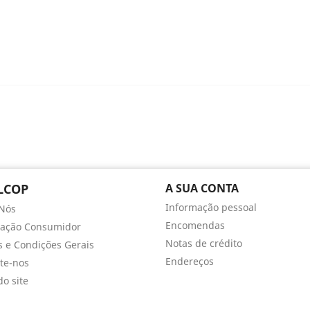
LCOP
A SUA CONTA
Informação pessoal
Nós
Encomendas
mação Consumidor
Notas de crédito
 e Condições Gerais
Endereços
te-nos
o site