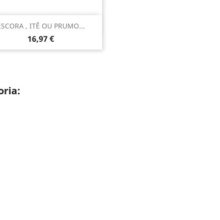
Vista rápida

ESCORA , ITÊ OU PRUMO...
Preço
16,97 €
ria: