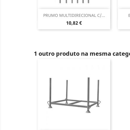
Vista rápida

PRUMO MULTIDIRECIONAL C/...
Preço
10,82 €
1 outro produto na mesma catego