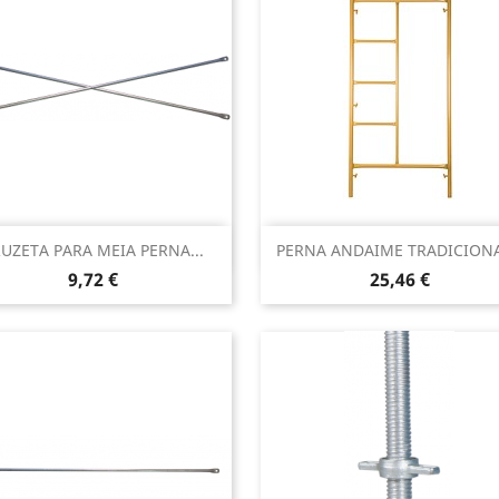
Vista rápida
Vista rápida


UZETA PARA MEIA PERNA...
PERNA ANDAIME TRADICIONAL
Preço
Preço
9,72 €
25,46 €