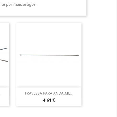
ite por mais artigos.
Vista rápida

.
TRAVESSA PARA ANDAIME...
Preço
4,61 €