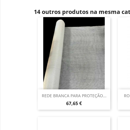
14 outros produtos na mesma cat
Vista rápida

REDE BRANCA PARA PROTEÇÃO...
RO
Preço
67,65 €