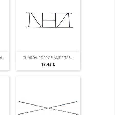
Vista rápida

...
GUARDA CORPOS ANDAIME...
Preço
18,45 €