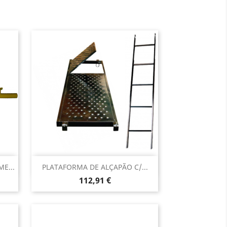
Vista rápida

E...
PLATAFORMA DE ALÇAPÃO C/...
Preço
112,91 €