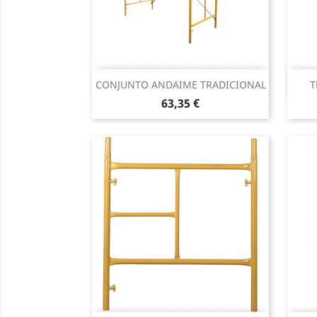
Vista rápida

CONJUNTO ANDAIME TRADICIONAL
T
Preço
63,35 €