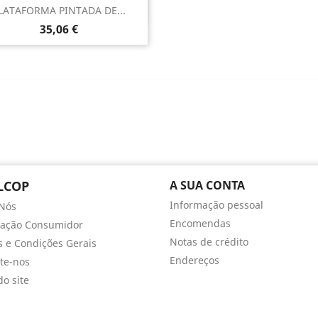
Vista rápida

LATAFORMA PINTADA DE...
Preço
35,06 €
LCOP
A SUA CONTA
Informação pessoal
Nós
Encomendas
mação Consumidor
Notas de crédito
 e Condições Gerais
Endereços
te-nos
o site