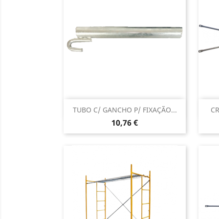
Vista rápida

TUBO C/ GANCHO P/ FIXAÇÃO...
CR
Preço
10,76 €