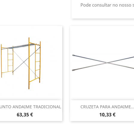
Pode consultar no nosso s
Vista rápida
Vista rápida


UNTO ANDAIME TRADICIONAL
CRUZETA PARA ANDAIME..
Preço
Preço
63,35 €
10,33 €