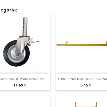
egoria:
Vista rápida
Vista rápida


DA GRANDE PARA ANDAIME
TUBO FINALIZADOR DE ANDAIM
Preço
Preço
11,69 €
6,15 €