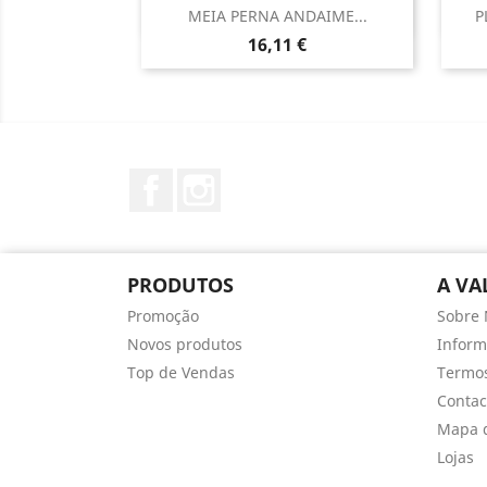
Vista rápida

MEIA PERNA ANDAIME...
P
Preço
16,11 €
Facebook
Instagram
PRODUTOS
A VA
Promoção
Sobre 
Novos produtos
Infor
Top de Vendas
Termos
Contac
Mapa d
Lojas