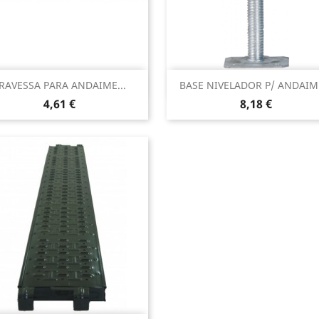
Vista rápida
Vista rápida


RAVESSA PARA ANDAIME...
BASE NIVELADOR P/ ANDAIME
Preço
Preço
4,61 €
8,18 €