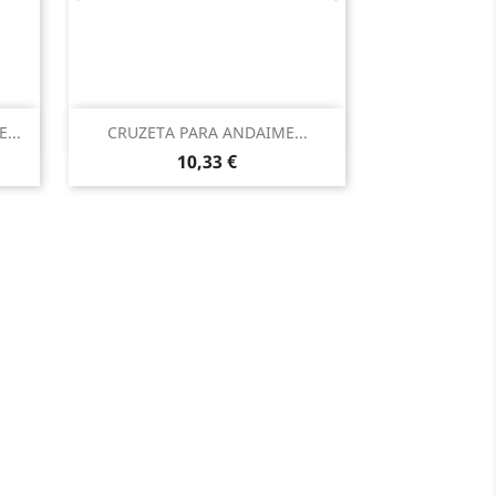
Vista rápida

...
CRUZETA PARA ANDAIME...
Preço
10,33 €